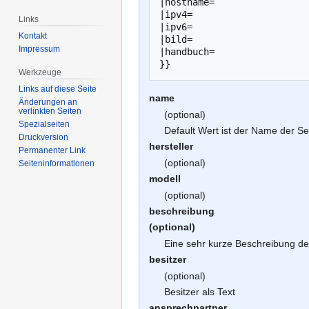
|hostname=

|ipv4=

Links
|ipv6=

Kontakt
|bild=

Impressum
|handbuch=

Werkzeuge
Links auf diese Seite
name
Änderungen an
verlinkten Seiten
(optional)
Spezialseiten
Default Wert ist der Name der Se
Druckversion
hersteller
Permanenter Link
(optional)
Seiten­­informationen
modell
(optional)
beschreibung
(optional)
Eine sehr kurze Beschreibung d
besitzer
(optional)
Besitzer als Text
ansprechpartner