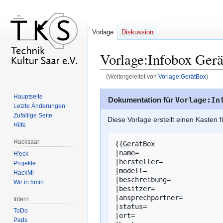
Vorlage
Diskussion
Vorlage
:
Infobox Gerä
(Weitergeleitet von
Vorlage:GerätBox
)
Zur
Zur
Hauptseite
Dokumentation für
Vorlage:In
Navigation
Suche
Letzte Änderungen
springen
springen
Zufällige Seite
Diese Vorlage erstellt einen Kasten f
Hilfe
Hacksaar
{{GerätBox

|name=

H'eck
|hersteller=

Projekte
|modell=

HackMi
|beschreibung=

Wir in 5min
|besitzer=

|ansprechpartner=

Intern
|status=

ToDo
|ort=

Pads