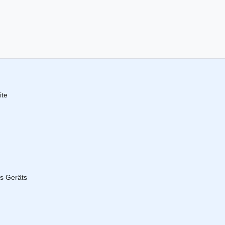
ite
es Geräts