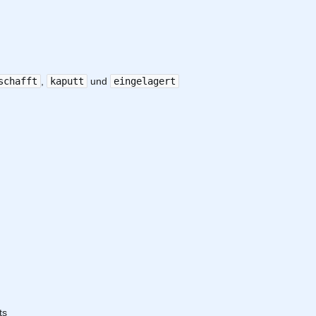
schafft
,
kaputt
und
eingelagert
ts