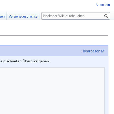
Anmelden
S
igen
Versionsgeschichte
u
c
h
e
bearbeiten
l ein schnellen Überblick geben.