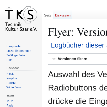
Seite
Diskussion
Flyer: Versio
Logbücher dieser 
Hauptseite
Letzte Änderungen
Zur
Zur
Zufällige Seite
Versionen filtern
Hilfe
Navigation
Suche
springen
springen
Hacksaar
Auswahl des Ver
H'eck
Projekte
HackMi
Radiobuttons de
Wir in 5min
Intern
drücke die Eing
ToDo
Pads