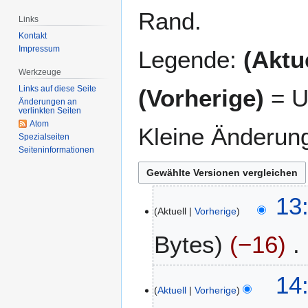
Rand.
Links
Kontakt
Impressum
Legende:
(Aktue
Werkzeuge
Links auf diese Seite
(Vorherige)
= U
Änderungen an
verlinkten Seiten
Atom
Kleine Änderun
Spezialseiten
Seiten­­informationen
2
13
Aktuell
Vorherige
.
A
Bytes
−16
u
g
K
u
1
14
e
s
Aktuell
Vorherige
5
i
t
.