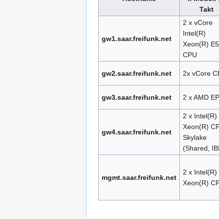
Takt
2 x vCore
Intel(R)
gw1.saar.freifunk.net
Xeon(R) E5
CPU
gw2.saar.freifunk.net
2x vCore 
gw3.saar.freifunk.net
2 x AMD E
2 x Intel(R)
Xeon(R) C
gw4.saar.freifunk.net
Skylake
(Shared, I
2 x Intel(R)
mgmt.saar.freifunk.net
Xeon(R) C