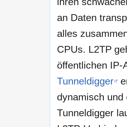
ihren schwache
an Daten transp
alles zusammen
CPUs. L2TP geht
öffentlichen IP
Tunneldigger
er
dynamisch und 
Tunneldigger la