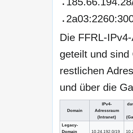
185.66.194.28
2a03:2260:300
Die FFRL-IPv4-
geteilt und sin
restlichen Adre
und über die Gat
IPv4-
da
Domain
Adressraum
(Intranet)
(Ga
Legacy-
Domain
10.24.192.0/19
10.