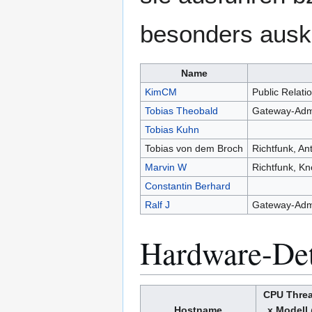
besonders ausk
Name
KimCM
Public Relati
Tobias Theobald
Gateway-Admi
Tobias Kuhn
Tobias von dem Broch
Richtfunk, A
Marvin W
Richtfunk, Kn
Constantin Berhard
Ralf J
Gateway-Admi
Hardware-Det
CPU Thre
Hostname
x Modell