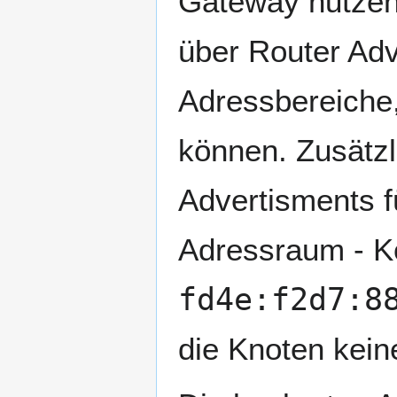
Gateway nutze
über Router Adv
Adressbereiche,
können. Zusätz
Advertisments fü
Adressraum - K
fd4e:f2d7:8
die Knoten kein