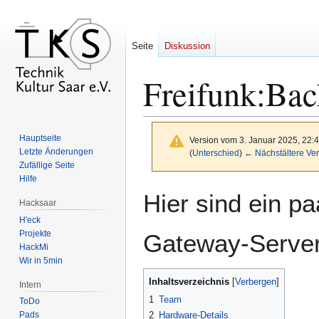
Seite
Diskussion
Freifunk:Ba
Hauptseite
Version vom 3. Januar 2025, 22:
Letzte Änderungen
(
Unterschied
)
← Nächstältere Ver
Zufällige Seite
Hilfe
Zur
Zur
Hier sind ein p
Hacksaar
Navigation
Suche
H'eck
springen
springen
Projekte
Gateway-Server
HackMi
Wir in 5min
Inhaltsverzeichnis
Intern
1
Team
ToDo
2
Hardware-Details
Pads