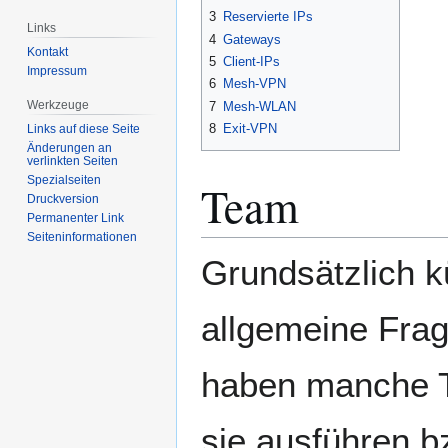
3
Reservierte IPs
Links
4
Gateways
Kontakt
5
Client-IPs
Impressum
6
Mesh-VPN
Werkzeuge
7
Mesh-WLAN
8
Exit-VPN
Links auf diese Seite
Änderungen an
verlinkten Seiten
Spezialseiten
Team
Druckversion
Permanenter Link
Seiten­­informationen
Grundsätzlich 
allgemeine Frag
haben manche Te
sie ausführen b