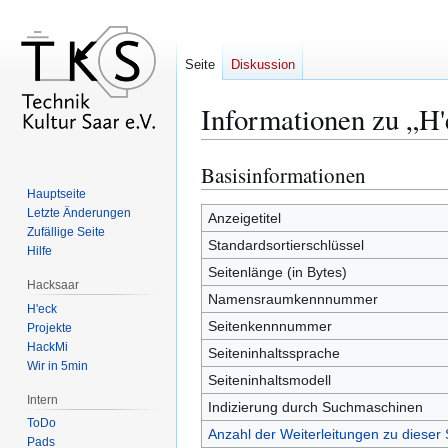
Seite
Diskussion
Informationen zu „H'
Basisinformationen
Zur
Zur
Navigation
Suche
Hauptseite
Letzte Änderungen
springen
springen
Anzeigetitel
Zufällige Seite
Standardsortierschlüssel
Hilfe
Seitenlänge (in Bytes)
Hacksaar
Namensraumkennnummer
H'eck
Seitenkennnummer
Projekte
HackMi
Seiteninhaltssprache
Wir in 5min
Seiteninhaltsmodell
Intern
Indizierung durch Suchmaschinen
ToDo
Anzahl der Weiterleitungen zu dieser 
Pads