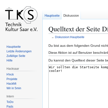
Hauptseite
Diskussion
Quelltext der Seite D
←
Diskussion:Hauptseite
Zur
Zur
Du bist aus dem folgenden Grund nicht 
Hauptseite
Navigation
Suche
Letzte Änderungen
Diese Aktion ist auf Benutzer beschrän
springen
springen
Zufällige Seite
Du kannst den Quelltext dieser Seite b
Hilfe
Hacksaar
H'eck
Projekte
HackMi
Wir in 5min
Intern
ToDo
Pads